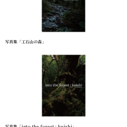
写真集「工石山の森」
写真集「into the forest : kuishi」