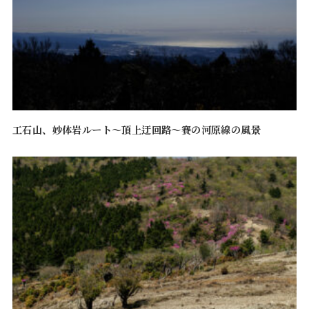
工石山、妙体岩ルート〜頂上迂回路〜賽の河原線の風景