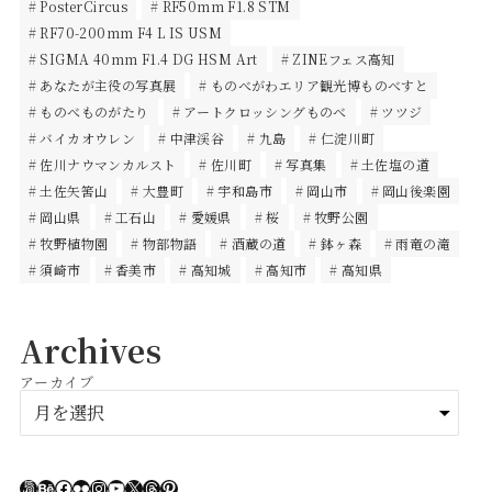
PosterCircus
RF50mm F1.8 STM
RF70-200mm F4 L IS USM
SIGMA 40mm F1.4 DG HSM Art
ZINEフェス高知
あなたが主役の写真展
ものべがわエリア観光博ものべすと
ものべものがたり
アートクロッシングものべ
ツツジ
バイカオウレン
中津渓谷
九島
仁淀川町
佐川ナウマンカルスト
佐川町
写真集
土佐塩の道
土佐矢筈山
大豊町
宇和島市
岡山市
岡山後楽園
岡山県
工石山
愛媛県
桜
牧野公園
牧野植物園
物部物語
酒蔵の道
鉢ヶ森
雨竜の滝
須崎市
香美市
高知城
高知市
高知県
Archives
アーカイブ
ア
ー
カ
イ
500px
Behance
Facebook
Flickr
Instagram
YouTube
X
Threads
Pinterest