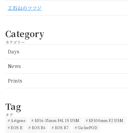
工石山のツツジ
Category
カテゴリー
Days
News
Prints
Tag
タグ
Artgene
EF16-35mm F4L IS USM
EF100mm F2 USM
EOS R
EOS R6
EOS R7
GicleePOD