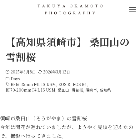
【高知県須崎市】 桑田山の
雪割桜
2025年3月8日
2026年3月12日
Days
EF16-35mm F4L IS USM
EOS R
EOS R6
RF70-200mm F4 L IS USM
桑田山
雪割桜
須崎市
高知県
須崎市桑田山（そうだやま）の雪割桜
今年は開花が遅れていましたが、ようやく見頃を迎えたの
で、撮影へ行ってきました。