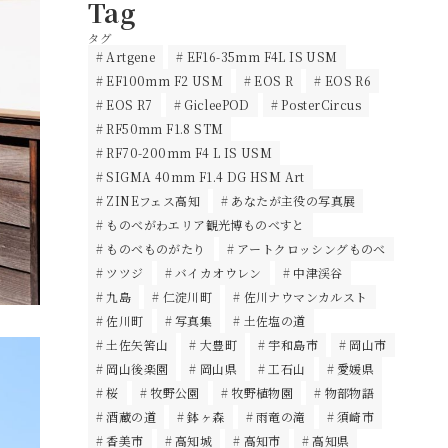
Tag
タグ
Artgene
EF16-35mm F4L IS USM
EF100mm F2 USM
EOS R
EOS R6
EOS R7
GicleePOD
PosterCircus
RF50mm F1.8 STM
RF70-200mm F4 L IS USM
SIGMA 40mm F1.4 DG HSM Art
ZINEフェス高知
あなたが主役の写真展
ものべがわエリア観光博ものべすと
ものべものがたり
アートクロッシングものべ
ツツジ
バイカオウレン
中津渓谷
九島
仁淀川町
佐川ナウマンカルスト
佐川町
写真集
土佐塩の道
土佐矢筈山
大豊町
宇和島市
岡山市
岡山後楽園
岡山県
工石山
愛媛県
桜
牧野公園
牧野植物園
物部物語
酒蔵の道
鉢ヶ森
雨竜の滝
須崎市
香美市
高知城
高知市
高知県