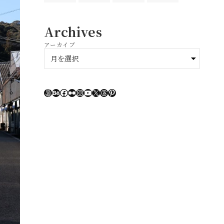
Archives
アーカイブ
ア
ー
カ
イ
500px
Behance
Facebook
Flickr
Instagram
YouTube
X
Threads
Pinterest
ブ