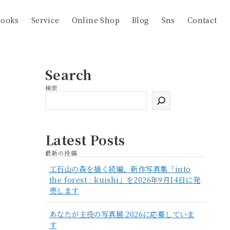
Books
Service
Online Shop
Blog
Sns
Contact
Search
検索
検
索
Latest Posts
最新の投稿
工石山の森を描く続編、新作写真集「into
the forest : kuishi」を2026年9月14日に発
売します
あなたが主役の写真展 2026に応募していま
す