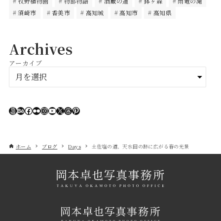
牧野植物園
物部物語
酒蔵の道
鉢ヶ森
雨竜の滝
須崎市
香美市
高知城
高知市
高知県
Archives
アーカイブ
ア
ー
カ
イ
500px
Behance
Facebook
Flickr
Instagram
YouTube
X
Threads
Pinterest
ブ
ホーム
ブログ
Days
土佐塩の道、天水田の跡に広がる春の光景