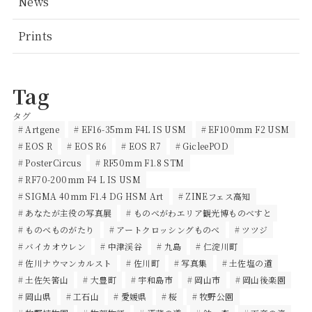
News
Prints
Tag
タグ
Artgene
EF16-35mm F4L IS USM
EF100mm F2 USM
EOS R
EOS R6
EOS R7
GicleePOD
PosterCircus
RF50mm F1.8 STM
RF70-200mm F4 L IS USM
SIGMA 40mm F1.4 DG HSM Art
ZINEフェス高知
あなたが主役の写真展
ものべがわエリア観光博ものべすと
ものべものがたり
アートクロッシングものべ
ツツジ
バイカオウレン
中津渓谷
九島
仁淀川町
佐川ナウマンカルスト
佐川町
写真集
土佐塩の道
土佐矢筈山
大豊町
宇和島市
岡山市
岡山後楽園
岡山県
工石山
愛媛県
桜
牧野公園